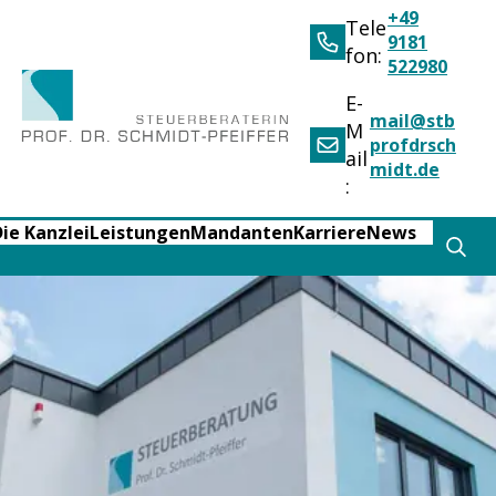
+49
Tele
9181
fon:
522980
E-
mail@stb
M
profdrsch
ail
midt.de
:
ie Kanzlei
Leistungen
Mandanten
Karriere
News