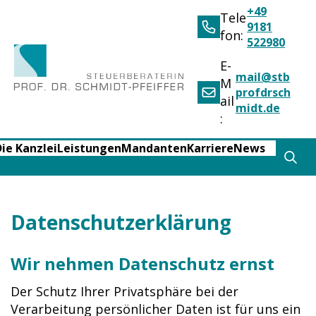
+49
Tele
9181
fon:
522980
E-
mail@stb
M
profdrsch
ail
midt.de
:
ie Kanzlei
Leistungen
Mandanten
Karriere
News
Datenschutzerklärung
Wir nehmen Datenschutz ernst
Der Schutz Ihrer Privatsphäre bei der
Verarbeitung persönlicher Daten ist für uns ein