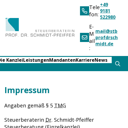
+49
Tele
9181
fon:
522980
E-
mail@stb
M
profdrsch
ail
midt.de
:
ie Kanzlei
Leistungen
Mandanten
Karriere
News
Impressum
Angaben gemäß § 5
TMG
Steuerberaterin
Dr.
Schmidt-Pfeiffer
Steuerberatung (Einzelkanzlei)